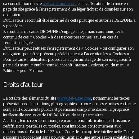
sa consultation du site
www.del-aune.com
et l'accélération de la mise en
page du site grâce à l'enregistrement d'un léger fichier de données sur son
ordinateur.
L'utilisateur reconnaît être informé de cette pratique et autorise DEL'AUNE à
y procéder.
En tout état de cause DEL'AUNE s'engage à ne jamais communiquer le
contenu de ces « Cookies » à des tierces personnes, sauf en cas de
réquisition légale.
L'utilisateur peut refuser l'enregistrement de « Cookies » ou configurer son
navigateur pour être prévenu préalablement à l'acception les « Cookies ».
Pour ce faire, l'utilisateur procèdera au paramétrage de son navigateur à
partir du menu « outil » pour Microsoft Internet Explorer, ou du menu «
Edition » pour Firefox.
Droits d'auteur
La totalité des éléments du site
www.del-aune.com
, notamment les textes,
présentations, illustrations, photographies, arborescences et mises en forme
sont, sauf documents publics et précisions complémentaires, la propriété
intellectuelle exclusive de DEL'AUNE ou de ses partenaires.
A ce titre, leurs représentations, reproductions, imbrications, diffusions et
rediffusions, partielles ou totales, sont interdites conformément aux
dispositions de l'article L. 122-4 du Code de la propriété intellectuelle. Toute
personne y procédant sans pouvoir justifier d'une autorisation préalable et