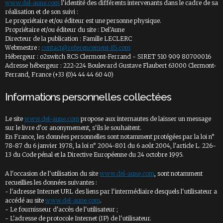
www.del-aune.com
l'identité des différents intervenants dans le cadre de sa
réalisation et de son suivi :
Le propriétaire et/ou éditeur est une personne physique.
Propriétaire et/ou éditeur du site : Del'Aune
Directeur de la publication : Famille LECLERC
Webmestre :
contact@referencement-85.com
Hébergeur : o2switch RCS Clermont-Ferrand - SIRET 510 909 80700016
Adresse hébergeur : 222-224 Boulevard Gustave Flaubert 63000 Clermont-
Ferrand, France (+33 (0)4 44 44 60 40)
Informations personnelles collectées
Le site
www.del-aune.com
propose aux internautes de laisser un message
sur le livre d'or anonymement, s'ils le souhaitent.
En France, les données personnelles sont notamment protégées par la loi n°
78-87 du 6 janvier 1978, la loi n° 2004-801 du 6 août 2004, l'article L. 226-
13 du Code pénal et la Directive Européenne du 24 octobre 1995.
A l'occasion de l'utilisation du site
www.del-aune.com
, sont notamment
recueillies les données suivantes :
- l'adresse Internet URL des liens par l'intermédiaire desquels l'utilisateur a
accédé au site
www.del-aune.com
.
- Le fournisseur d'accès de l'utilisateur ;
- L'adresse de protocole Internet (IP) de l'utilisateur.